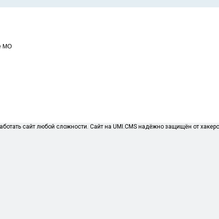
е МО
ботать сайт любой сложности. Сайт на UMI.CMS надёжно защищён от хакерск