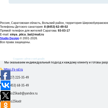
Россия, Саратовская область, Вольский район, территория Широкобуеракско
Телефоны Детского санатория:
8 (8453) 62-49-02
Прямой телефон для жителей Саратова:
93-03-17
E-mail:
sinya_ptica_bal@mail.ru
Studio Design
© 2001-
2026.
Все права защищены.
Создание сайтов и веб-дизайн
Мы оказываем индивидуальный подход к каждому клиенту и готовы разра
https://s-sd.ru
+7 (927) 225-35-49
+7 (8453) 68-35-49
studio25kadr@yandex.ru
studio25kadr