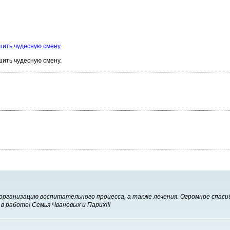
ить чудесную смену.
ить чудесную смену.
рганизацию воспитательного процесса, а также лечения. Огромное спасиб
в работе! Семья Чвановых и Парих!!!