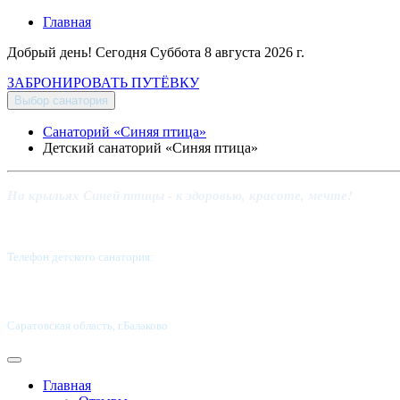
Главная
Добрый день! Сегодня
Суббота 8 августа 2026 г.
ЗАБРОНИРОВАТЬ ПУТЁВКУ
Выбор санатория
Санаторий «Синяя птица»
Детский санаторий «Синяя птица»
На крыльях Синей птицы - к здоровью, красоте, мечте!
Телефон детского санатория:
8 (8453) 62-49-02
Саратовская область, г.Балаково
Главная