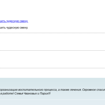
ить чудесную смену.
ить чудесную смену.
рганизацию воспитательного процесса, а также лечения. Огромное спасиб
в работе! Семья Чвановых и Парих!!!