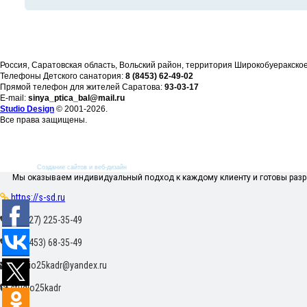
Россия, Саратовская область, Вольский район, территория Широкобуеракско
Телефоны Детского санатория:
8 (8453) 62-49-02
Прямой телефон для жителей Саратова:
93-03-17
E-mail:
sinya_ptica_bal@mail.ru
Studio Design
© 2001-
2026.
Все права защищены.
Создание сайтов и веб-дизайн
Мы оказываем индивидуальный подход к каждому клиенту и готовы разра
https://s-sd.ru
+7 (927) 225-35-49
+7 (8453) 68-35-49
studio25kadr@yandex.ru
studio25kadr