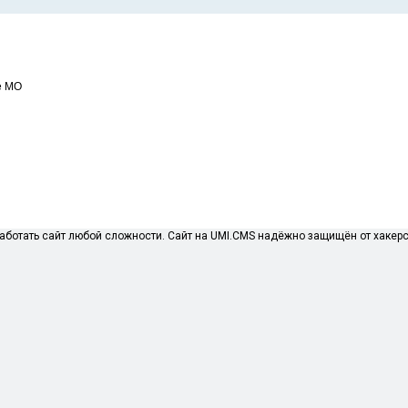
е МО
ботать сайт любой сложности. Сайт на UMI.CMS надёжно защищён от хакерск