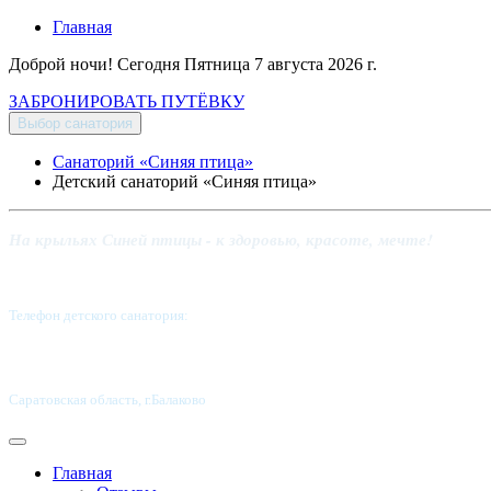
Главная
Доброй ночи! Сегодня
Пятница 7 августа 2026 г.
ЗАБРОНИРОВАТЬ ПУТЁВКУ
Выбор санатория
Санаторий «Синяя птица»
Детский санаторий «Синяя птица»
На крыльях Синей птицы - к здоровью, красоте, мечте!
Телефон детского санатория:
8 (8453) 62-49-02
Саратовская область, г.Балаково
Главная