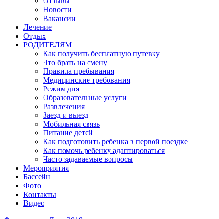
Отзывы
Новости
Вакансии
Лечение
Отдых
РОДИТЕЛЯМ
Как получить бесплатную путевку
Что брать на смену
Правила пребывания
Медицинские требования
Режим дня
Образовательные услуги
Развлечения
Заезд и выезд
Мобильная связь
Питание детей
Как подготовить ребенка в первой поездке
Как помочь ребенку адаптироваться
Часто задаваемые вопросы
Мероприятия
Бассейн
Фото
Контакты
Видео