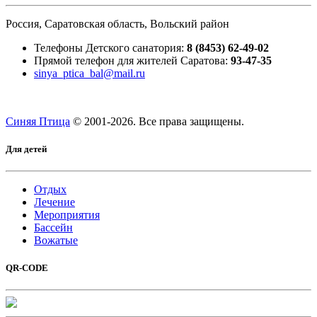
Россия, Саратовская область, Вольский район
Телефоны Детского санатория:
8 (8453) 62-49-02
Прямой телефон для жителей Саратова:
93-47-35
sinya_ptica_bal@mail.ru
Синяя Птица
© 2001-
2026. Все права защищены.
Для детей
Отдых
Лечение
Мероприятия
Бассейн
Вожатые
QR-CODE