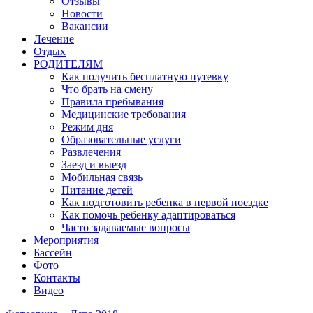
Отзывы
Новости
Вакансии
Лечение
Отдых
РОДИТЕЛЯМ
Как получить бесплатную путевку
Что брать на смену
Правила пребывания
Медицинские требования
Режим дня
Образовательные услуги
Развлечения
Заезд и выезд
Мобильная связь
Питание детей
Как подготовить ребенка в первой поездке
Как помочь ребенку адаптироваться
Часто задаваемые вопросы
Мероприятия
Бассейн
Фото
Контакты
Видео