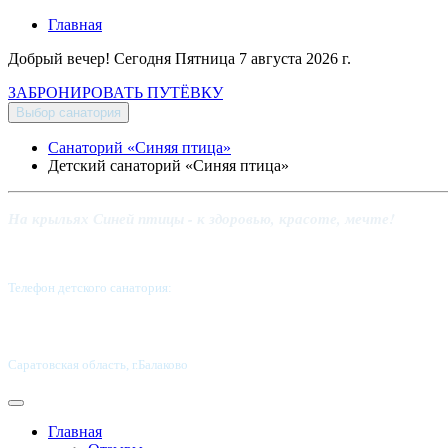
Главная
Добрый вечер! Сегодня
Пятница 7 августа 2026 г.
ЗАБРОНИРОВАТЬ ПУТЁВКУ
Выбор санатория
Санаторий «Синяя птица»
Детский санаторий «Синяя птица»
На крыльях Синей птицы - к здоровью, красоте, мечте!
Телефон детского санатория:
8 (8453) 62-49-02
Саратовская область, г.Балаково
Главная