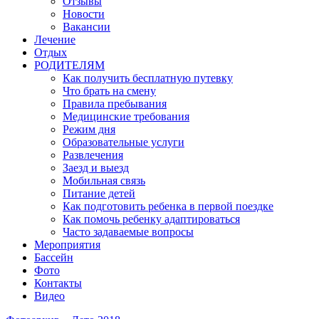
Отзывы
Новости
Вакансии
Лечение
Отдых
РОДИТЕЛЯМ
Как получить бесплатную путевку
Что брать на смену
Правила пребывания
Медицинские требования
Режим дня
Образовательные услуги
Развлечения
Заезд и выезд
Мобильная связь
Питание детей
Как подготовить ребенка в первой поездке
Как помочь ребенку адаптироваться
Часто задаваемые вопросы
Мероприятия
Бассейн
Фото
Контакты
Видео