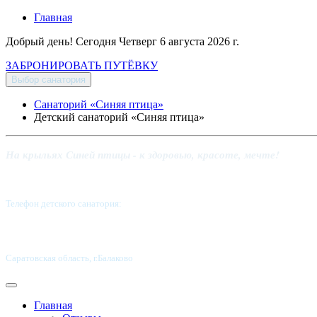
Главная
Добрый день! Сегодня
Четверг 6 августа 2026 г.
ЗАБРОНИРОВАТЬ ПУТЁВКУ
Выбор санатория
Санаторий «Синяя птица»
Детский санаторий «Синяя птица»
На крыльях Синей птицы - к здоровью, красоте, мечте!
Телефон детского санатория:
8 (8453) 62-49-02
Саратовская область, г.Балаково
Главная