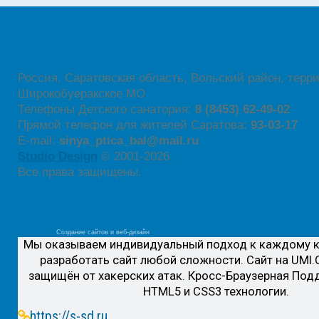
Россия, Саратовская область, Вольский район, терр
Широкобуеракское МО
Телефоны Детского санатория:
8 (8453) 62-49-02
Прямой телефон для жителей Саратова:
93-03-17
E-mail:
sinya_ptica_bal@mail.ru
Studio Design
© 2001-
2026.
Все права защищены.
Создание сайтов и веб-дизайн
Мы оказываем индивидуальный подход к каждому к
разработать сайт любой сложности. Сайт на UMI
защищён от хакерских атак. Кросс-Браузерная Под
HTML5 и CSS3 технологии.
https://s-sd.ru