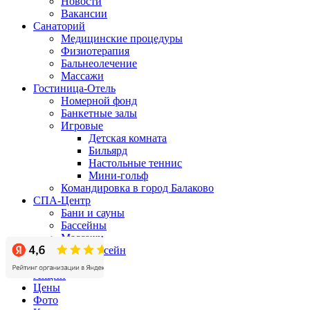
Новости
Вакансии
Санаторий
Медицинские процедуры
Физиотерапия
Бальнеолечение
Массажи
Гостиница-Отель
Номерной фонд
Банкетные залы
Игровые
Детская комната
Бильярд
Настольные теннис
Мини-гольф
Командировка в город Балаково
СПА-Центр
Бани и сауны
Бассейны
Массажи
СПА-бассейн
Бизнес-центр
Акции
Цены
Фото