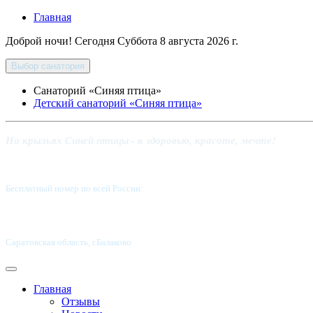
Главная
Доброй ночи! Сегодня
Суббота 8 августа 2026 г.
Выбор санатория
Санаторий «Синяя птица»
Детский санаторий «Синяя птица»
На крыльях Синей птицы - к здоровью, красоте, мечте!
Бесплатный номер по всей России:
8 800-5555-337
Саратовская область, г.Балаково
Главная
Отзывы