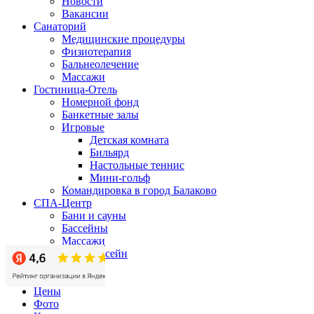
Новости
Вакансии
Санаторий
Медицинские процедуры
Физиотерапия
Бальнеолечение
Массажи
Гостиница-Отель
Номерной фонд
Банкетные залы
Игровые
Детская комната
Бильярд
Настольные теннис
Мини-гольф
Командировка в город Балаково
СПА-Центр
Бани и сауны
Бассейны
Массажи
СПА-бассейн
Бизнес-центр
Акции
Цены
Фото