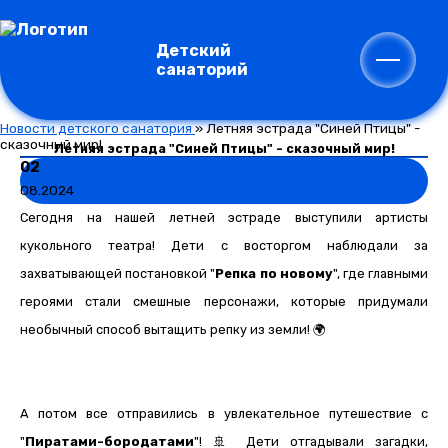
Детский
санаторий
Новости детского санатория
»
Летняя эстрада "Синей Птицы" -
сказочный мир!
Летняя эстрада "Синей Птицы" - сказочный мир!
02
08.2024
Сегодня на нашей летней эстраде выступили артисты
кукольного театра! Дети с восторгом наблюдали за
захватывающей постановкой "
Репка по новому
", где главными
героями стали смешные персонажи, которые придумали
необычный способ вытащить репку из земли! 🌍
А потом все отправились в увлекательное путешествие с
"
Пиратами-бородатами
"! 🚢 Дети отгадывали загадки,