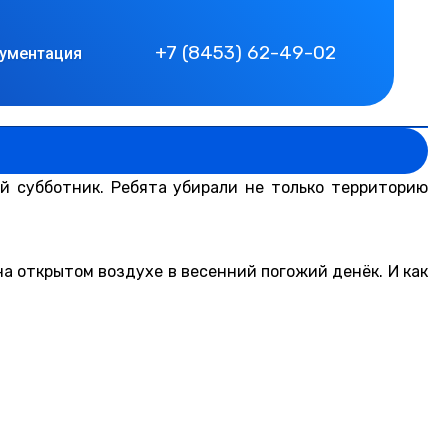
+7 (8453) 62-49-02
ументация
й субботник. Ребята убирали не только территорию
а открытом воздухе в весенний погожий денёк. И как