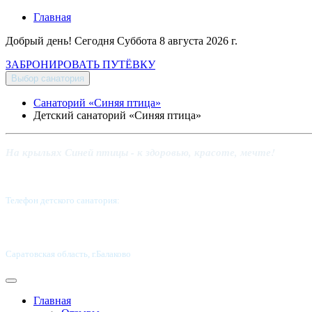
Главная
Добрый день! Сегодня
Суббота 8 августа 2026 г.
ЗАБРОНИРОВАТЬ ПУТЁВКУ
Выбор санатория
Санаторий «Синяя птица»
Детский санаторий «Синяя птица»
На крыльях Синей птицы - к здоровью, красоте, мечте!
Телефон детского санатория:
8 (8453) 62-49-02
Саратовская область, г.Балаково
Главная