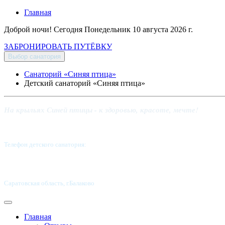
Главная
Доброй ночи! Сегодня
Понедельник 10 августа 2026 г.
ЗАБРОНИРОВАТЬ ПУТЁВКУ
Выбор санатория
Санаторий «Синяя птица»
Детский санаторий «Синяя птица»
На крыльях Синей птицы - к здоровью, красоте, мечте!
Телефон детского санатория:
8 (8453) 62-49-02
Саратовская область, г.Балаково
Главная