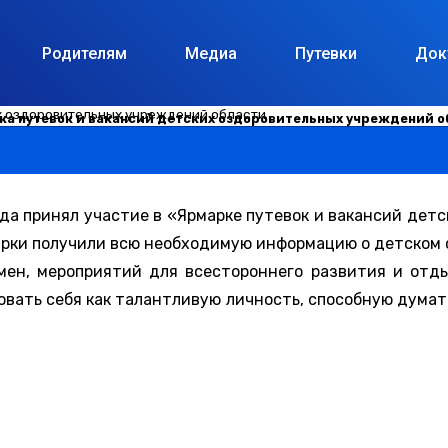
Родителям
Медиа
Путевки
Док
их оздоровительных учреждений области
ка путевок и вакансий детских оздоровительных учреждений о
ода принял участие в «Ярмарке путевок и вакансий дет
марки получили всю необходимую информацию о детском
мен, мероприятий для всестороннего развития и отды
вать себя как талантливую личность, способную думать