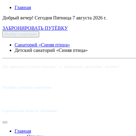
Главная
Добрый вечер! Сегодня
Пятница 7 августа 2026 г.
ЗАБРОНИРОВАТЬ ПУТЁВКУ
Выбор санатория
Санаторий «Синяя птица»
Детский санаторий «Синяя птица»
На крыльях Синей птицы - к здоровью, красоте, мечте!
Телефон детского санатория:
8 (8453) 62-49-02
Саратовская область, г.Балаково
Главная