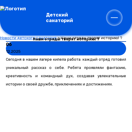
Детский
санаторий
Новости детского санатория
»
Наши отряды творят историю! ?
Наши отряды творят историю! ?
06
12.2025
Сегодня в нашем лагере кипела работа: каждый отряд готовил
уникальный рассказ о себе. Ребята проявляли фантазию,
креативность и командный дух, создавая увлекательные
истории о своей дружбе, приключениях и достижениях.